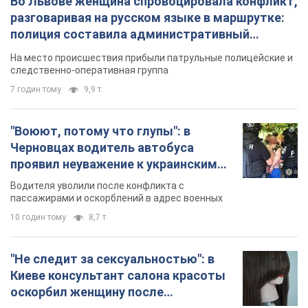
Во Львове женщина спровоцировала конфликт,
разговаривая на русском языке в маршрутке:
полиция составила административный
протокол. Видео
На место происшествия прибыли патрульные полицейские и
следственно-оперативная группа
7 годин тому
9,9 т.
"Воюют, потому что глупы": в
Черновцах водитель автобуса
проявил неуважение к украинским
военным и поплатился за это.
Водителя уволили после конфликта с
Видео
пассажирами и оскорблений в адрес военных
10 годин тому
8,7 т.
"Не следит за сексуальностью": в
Киеве консультант салона красоты
оскорбил женщину после