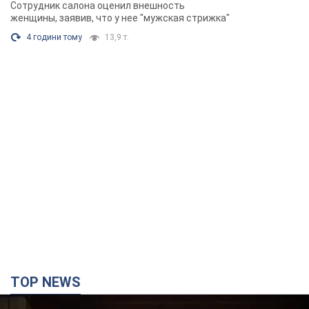
химиотерапии, разгорелся скандал.
Сотрудник салона оценил внешность
Фото
женщины, заявив, что у нее "мужская стрижка"
4 години тому
13,9 т.
TOP NEWS