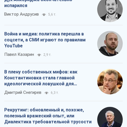
испарился
Виктор Андрусив
5,6 т.
Война и медиа: политика перешла в
соцсети, а СМИ играют по правилам
YouTube
Павел Казарин
2,9 т.
В плену собственных мифов: как
Константиновка стала главной
идеологической ловушкой для
российских оккупантов
Дмитрий Снегирев
6,3 т.
Рекрутинг: обновленный и, похоже,
полезный вражеский опыт, или
Диалектика требовательной трусости