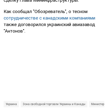
сделку глава Мининфраструктуры.
Как сообщал "Обозреватель", о тесном
сотрудничестве с канадскими компаниями
также договорился украинский авиазавод
"Антонов".
Украина
Зона свободной торговли Украины и Канады
Министерств