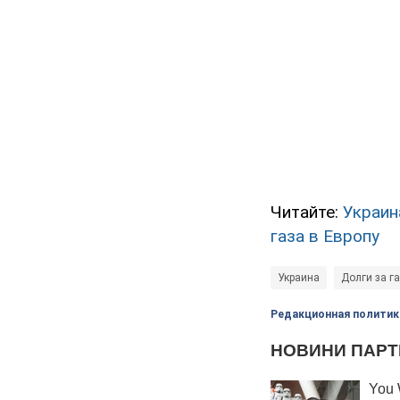
Читайте:
Украин
газа в Европу
Украина
Долги за га
Редакционная политик