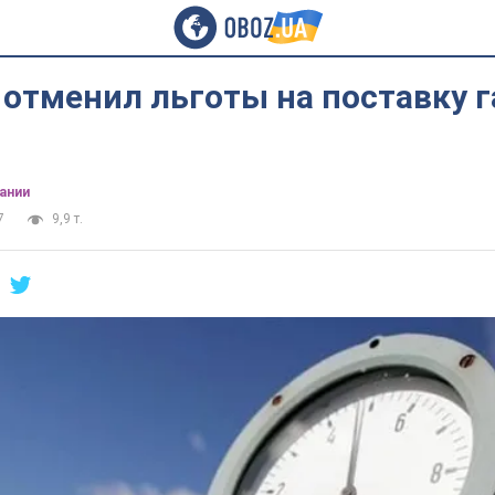
 отменил льготы на поставку г
ании
7
9,9 т.