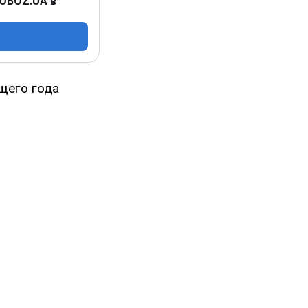
 OBOZ.UA в
щего года