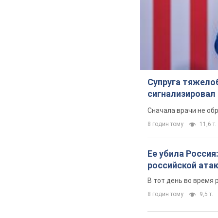
Супруга тяжело
сигнализировал 
Сначала врачи не об
8 годин тому
11,6 т.
Ее убила Россия
российской ата
В тот день во время 
8 годин тому
9,5 т.