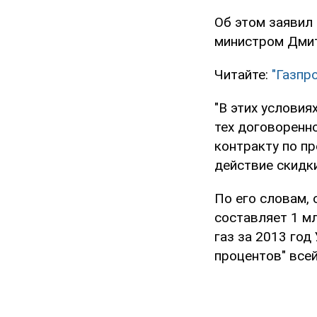
Об этом заявил 
министром Дми
Читайте:
"Газпр
"В этих условия
тех договоренн
контракту по п
действие скидк
По его словам,
составляет 1 м
газ за 2013 год
процентов" все