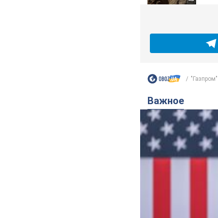
"Газпром"
Важное