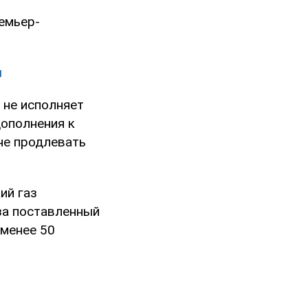
ремьер-
ы
, не исполняет
дополнения к
не продлевать
ий газ
за поставленный
 менее 50