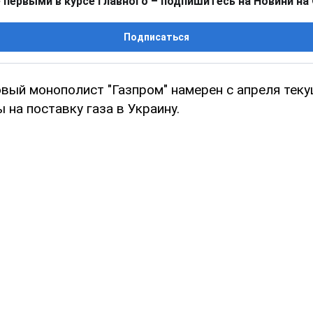
 первыми в курсе главного – подпишитесь на Новини на
Подписаться
овый монополист "Газпром" намерен с апреля теку
 на поставку газа в Украину.