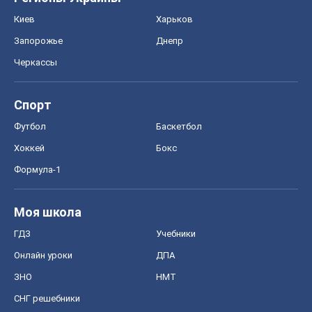
Киев
Харьков
Запорожье
Днепр
Черкассы
Спорт
Футбол
Баскетбол
Хоккей
Бокс
Формула-1
Моя школа
ГДЗ
Учебники
Онлайн уроки
ДПА
ЗНО
НМТ
СНГ решебники