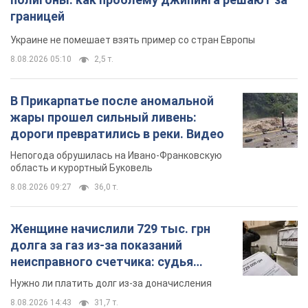
границей
Украине не помешает взять пример со стран Европы
8.08.2026 05:10
2,5 т.
В Прикарпатье после аномальной
жары прошел сильный ливень:
дороги превратились в реки. Видео
Непогода обрушилась на Ивано-Франковскую
область и курортный Буковель
8.08.2026 09:27
36,0 т.
Женщине начислили 729 тыс. грн
долга за газ из-за показаний
неисправного счетчика: судья
вынес неожиданное решение
Нужно ли платить долг из-за доначисления
8.08.2026 14:43
31,7 т.