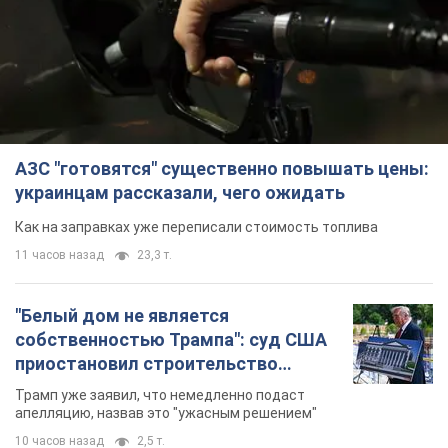
АЗС "готовятся" существенно повышать цены:
украинцам рассказали, чего ожидать
Как на заправках уже переписали стоимость топлива
11 часов назад
23,3 т.
"Белый дом не является
собственностью Трампа": суд США
приостановил строительство
бального зала стоимостью 400 млн
Трамп уже заявил, что немедленно подаст
долларов
апелляцию, назвав это "ужасным решением"
10 часов назад
2,5 т.