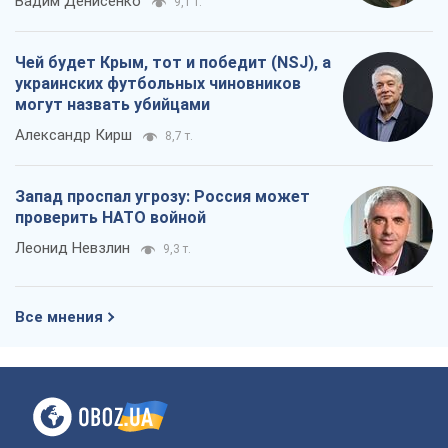
Вадим Денисенко
9,1 т.
Чей будет Крым, тот и победит (NSJ), а
украинских футбольных чиновников
могут назвать убийцами
Александр Кирш
8,7 т.
Запад проспал угрозу: Россия может
проверить НАТО войной
Леонид Невзлин
9,3 т.
Все мнения