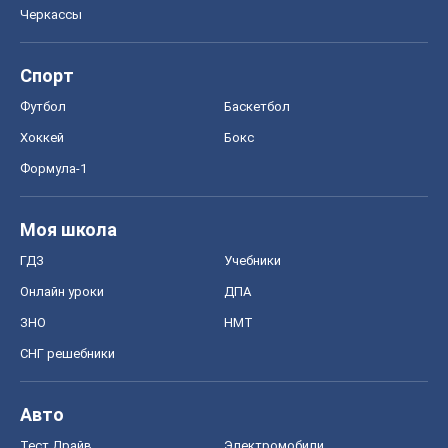
Черкассы
Спорт
Футбол
Баскетбол
Хоккей
Бокс
Формула-1
Моя школа
ГДЗ
Учебники
Онлайн уроки
ДПА
ЗНО
НМТ
СНГ решебники
Авто
Тест Драйв
Электромобили