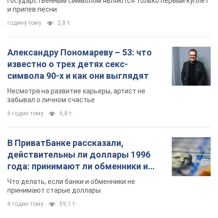
Государственным символом являются только первый куплет
и припев песни
годину тому
2,8 т.
Александру Пономареву – 53: что
известно о трех детях секс-
символа 90-х и как они выглядят
Несмотря на развитие карьеры, артист не
забывал о личном счастье
6 годин тому
6,8 т.
В ПриватБанке рассказали,
действительны ли доллары 1996
года: принимают ли обменники и
банки такие купюры
Что делать, если банки и обменники не
принимают старые доллары
8 годин тому
59,1 т.