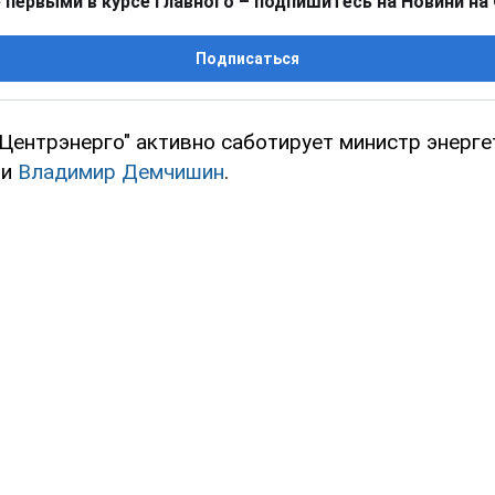
 первыми в курсе главного – подпишитесь на Новини на
Подписаться
Центрэнерго" активно саботирует министр энерге
ти
Владимир Демчишин
.