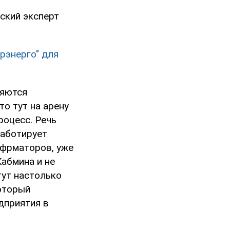
ский эксперт
рэнерго" для
ляются
то тут на арену
роцесс. Речь
саботирует
сфрматоров, уже
Кабмина и не
тут настолько
который
дприятия в