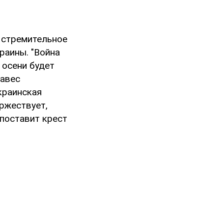
и стремительное
раины. "Война
 осени будет
навес
краинская
оржествует,
 поставит крест