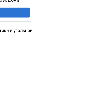
 OBOZ.UA в
тики и угольной