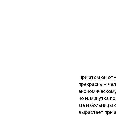
При этом он отм
прекрасным чело
экономическому
но и, минутка п
Да и больницы 
вырастает при а