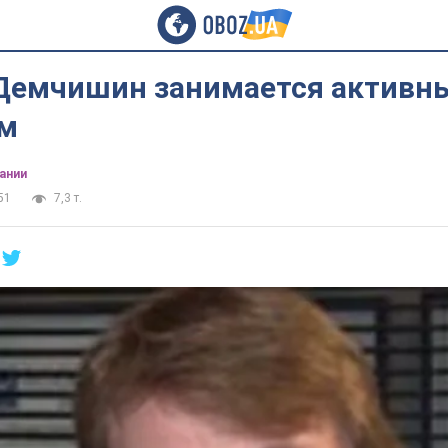
 Демчишин занимается активн
м
ании
51
7,3 т.