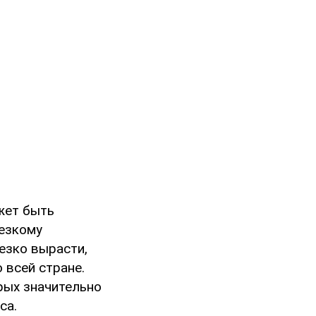
ожет быть
резкому
езко вырасти,
 всей стране.
рых значительно
са.