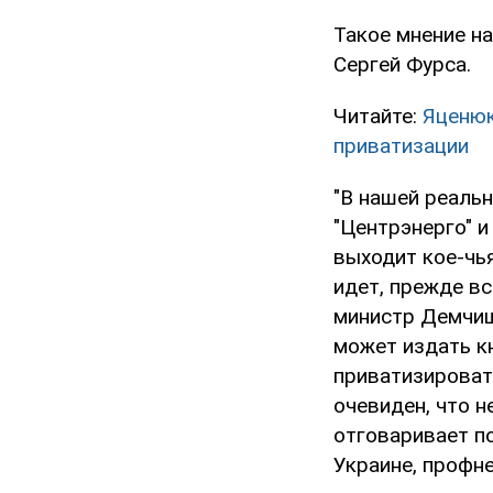
Такое мнение н
Сергей Фурса.
Читайте:
Яценюк
приватизации
"В нашей реальн
"Центрэнерго" и
выходит кое-чь
идет, прежде вс
министр Демчиш
может издать кн
приватизироват
очевиден, что н
отговаривает п
Украине, профне