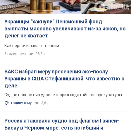
Украинцы "хакнули" Пенсионный фонд:
выплаты массово увеличивают из-за исков, но
денег не хватает
Как пересчитывают пенсии
5 годин тому
98,5 т.
ВАКС избрал меру пресечения экс-послу
Украины в США Стефанишиной: что известно о
деле
Суд не полностью удовлетворил ходатайство прокуратуры
годину тому
3,6 т.
Россия атаковала судно под флагом Гвинеи-
Бисау в Чёрном море: есть погибший и