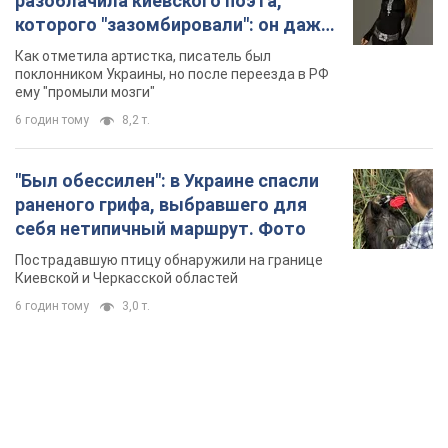
разоблачила киевского поэта,
которого "зазомбировали": он даже
русского не знал, а теперь хочет
Как отметила артистка, писатель был
геноцида украинцев
поклонником Украины, но после переезда в РФ
ему "промыли мозги"
6 годин тому
8,2 т.
"Был обессилен": в Украине спасли
раненого грифа, выбравшего для
себя нетипичный маршрут. Фото
Пострадавшую птицу обнаружили на границе
Киевской и Черкасской областей
6 годин тому
3,0 т.