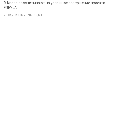
решения готовятся
В Киеве рассчитывают на успешное завершение проекта
FREYJA
2 години тому
30,5 т.