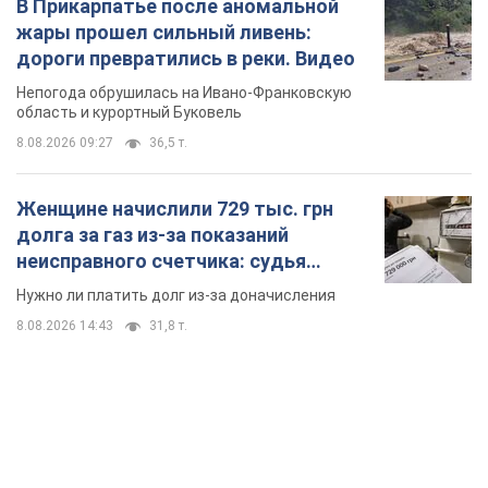
В Прикарпатье после аномальной
жары прошел сильный ливень:
дороги превратились в реки. Видео
Непогода обрушилась на Ивано-Франковскую
область и курортный Буковель
8.08.2026 09:27
36,5 т.
Женщине начислили 729 тыс. грн
долга за газ из-за показаний
неисправного счетчика: судья
вынес неожиданное решение
Нужно ли платить долг из-за доначисления
8.08.2026 14:43
31,8 т.