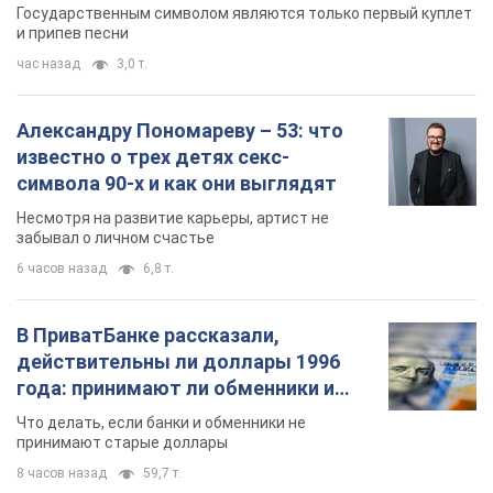
Государственным символом являются только первый куплет
и припев песни
час назад
3,0 т.
Александру Пономареву – 53: что
известно о трех детях секс-
символа 90-х и как они выглядят
Несмотря на развитие карьеры, артист не
забывал о личном счастье
6 часов назад
6,8 т.
В ПриватБанке рассказали,
действительны ли доллары 1996
года: принимают ли обменники и
банки такие купюры
Что делать, если банки и обменники не
принимают старые доллары
8 часов назад
59,7 т.