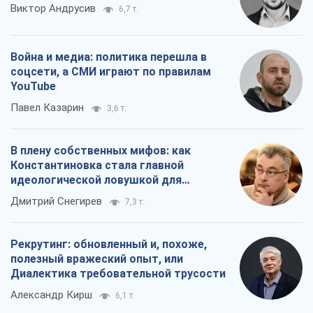
Виктор Андрусив
6,7 т.
Война и медиа: политика перешла в
соцсети, а СМИ играют по правилам
YouTube
Павел Казарин
3,6 т.
В плену собственных мифов: как
Константиновка стала главной
идеологической ловушкой для
российских оккупантов
Дмитрий Снегирев
7,3 т.
Рекрутинг: обновленный и, похоже,
полезный вражеский опыт, или
Диалектика требовательной трусости
Александр Кирш
6,1 т.