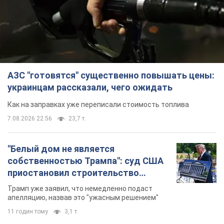
АЗС "готовятся" существенно повышать цены:
украинцам рассказали, чего ожидать
Как на заправках уже переписали стоимость топлива
7.08.2026 22:56
23,7 т.
"Белый дом не является
собственностью Трампа": суд США
приостановил строительство
бального зала стоимостью 400 млн
Трамп уже заявил, что немедленно подаст
долларов
апелляцию, назвав это "ужасным решением"
11 годин тому
3,1 т.