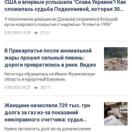
США и впервые услышала "Слава Украине"! Как
сложилась судьба Подкопаевой, которая 30
лет назад завоевала "золото" Олимпиады
У поклонников девушки из Донецка сохранился большой
кусок коврового покрытия с надписью "Атланта-1996"
8.08.2026 18:30
37,4 т.
В Прикарпатье после аномальной
жары прошел сильный ливень:
дороги превратились в реки. Видео
Непогода обрушилась на Ивано-Франковскую
область и курортный Буковель
8.08.2026 09:27
38,7 т.
Женщине начислили 729 тыс. грн
долга за газ из-за показаний
неисправного счетчика: судья
вынес неожиданное решение
Нужно ли платить долг из-за доначисления