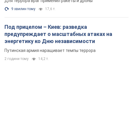
Для террора враг применил ракеты и дроны
9 хвилин тому
17,6 т.
Под прицелом – Киев: разведка
предупреждает о масштабных атаках на
энергетику ко Дню независимости
Путинская армия наращивает темпы террора
2 години тому
14,2 т.