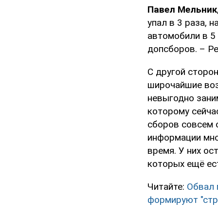
Павел Мельник
упал в 3 раза, 
автомобили в 5 
допсборов. – Ре
С другой сторо
широчайшие воз
невыгодно заним
которому сейчас
сборов совсем о
информации мно
время. У них о
которых ещё есть
Читайте:
Обвал 
формируют "стр