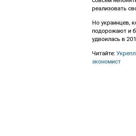
совсем непонят
реализовать св
Но украинцев, к
подорожают и б
удвоилась в 201
Читайте:
Укрепл
экономист