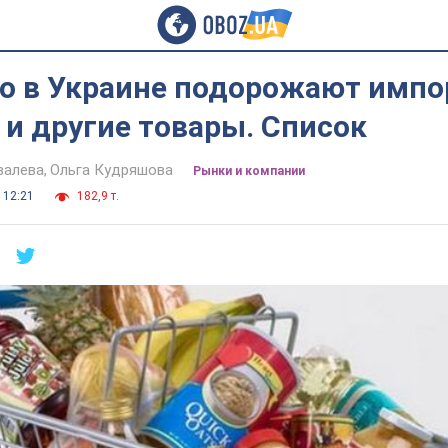
ко в Украине подорожают имп
и другие товары. Список
валева
Ольга Кудряшова
Рынки и компании
 12:21
182,9 т.