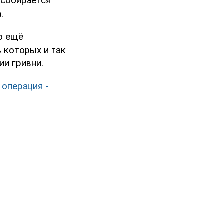
 собирается
.
о ещё
 которых и так
ии гривни.
 операция -