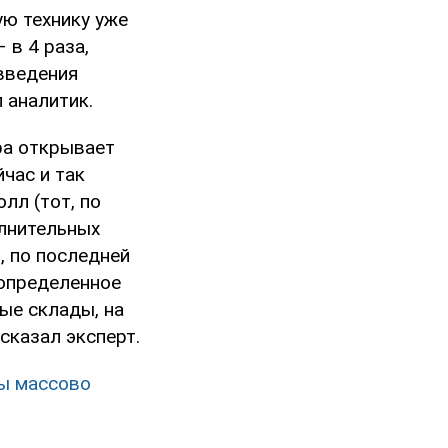
ую технику уже
 в 4 раза,
 введения
 аналитик.
ра открывает
час и так
лл (тот, по
олнительных
, по последней
еопределенное
ые склады, на
 сказал эксперт.
цы массово