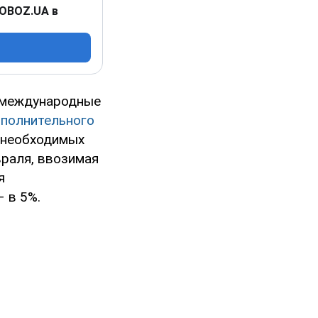
 OBOZ.UA в
л международные
ополнительного
 необходимых
враля, ввозимая
я
 в 5%.