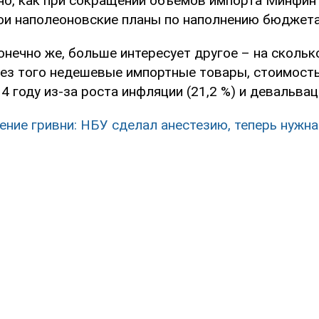
но, как при сокращении объемов импорта Минфин
ои наполеоновские планы по наполнению бюджета
онечно же, больше интересует другое – на скольк
ез того недешевые импортные товары, стоимость
4 году из-за роста инфляции (21,2 %) и девальвац
ение гривни: НБУ сделал анестезию, теперь нужна