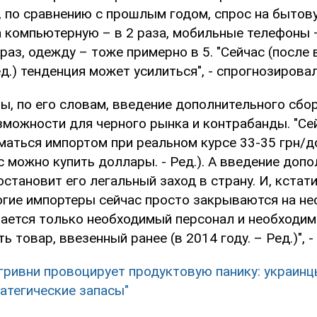
, по сравнению с прошлым годом, спрос на бытов
на компьютерную – в 2 раза, мобильные телефоны –
раз, одежду – тоже примерно в 5. "Сейчас (после
д.) тенденция может усилиться", - спрогнозировал
ны, по его словам, введение дополнительного сбо
можности для черного рынка и контрабанды. "Сей
аться импортом при реальном курсе 33-35 грн/до
 можно купить доллары. - Ред.). А введение доп
становит его легальный заход в страну. И, кстати
гие импортеры сейчас просто закрываются на н
стается только необходимый персонал и необходим
 товар, ввезенный ранее (в 2014 году. – Ред.)", -
гривни провоцирует продуктовую панику: украин
атегические запасы"