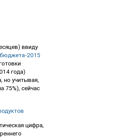
есяцев) ввиду
сбюджета-2015
готовки
014 года)
, но учитывая,
а 75%), сейчас
родуктов
тическая цифра,
треннего