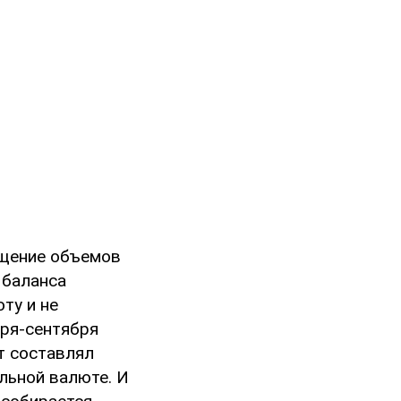
ащение объемов
 баланса
ту и не
аря-сентября
т составлял
альной валюте. И