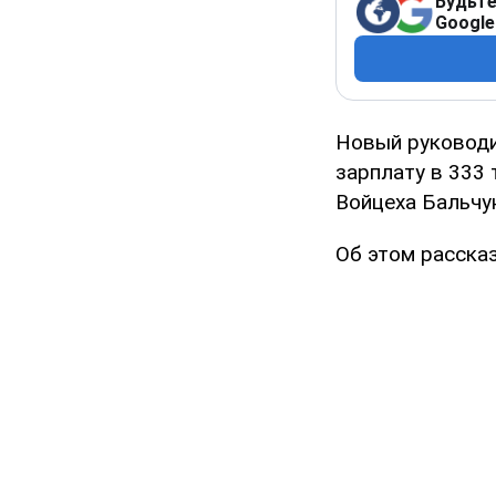
Будьте
Google
Новый руководи
зарплату в 333 
Войцеха Бальчун
Об этом расска