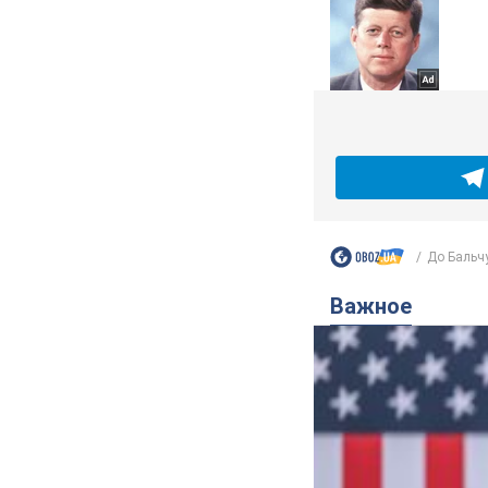
До Бальчу
Важное