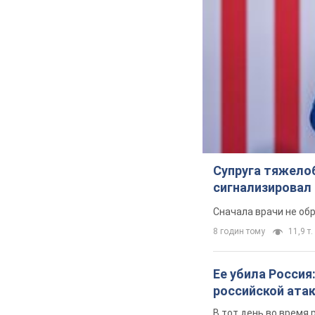
Супруга тяжело
сигнализировал 
Сначала врачи не об
8 годин тому
11,9 т.
Ее убила Россия
российской ата
В тот день во время 