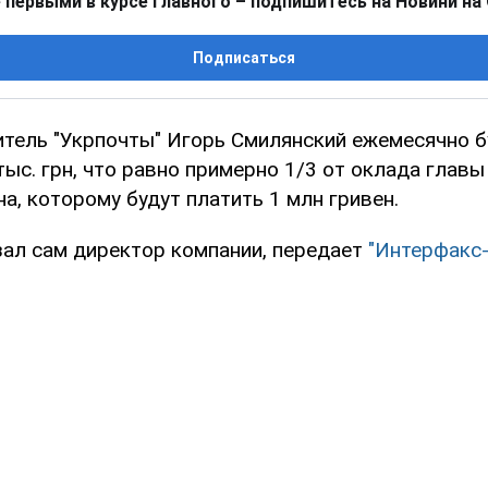
 первыми в курсе главного – подпишитесь на Новини на
Подписаться
тель "Укрпочты" Игорь Смилянский ежемесячно б
тыс. грн, что равно примерно 1/3 от оклада главы 
а, которому будут платить 1 млн гривен.
зал сам директор компании, передает
"Интерфакс-