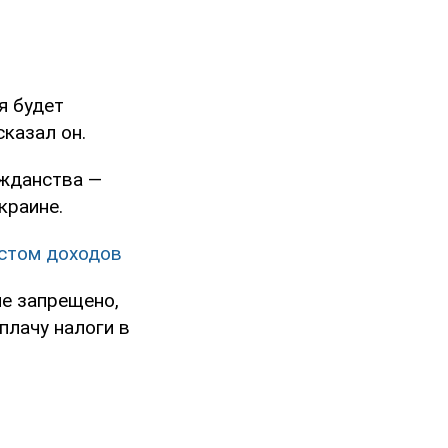
я будет
казал он.
ажданства —
краине.
остом доходов
не запрещено,
 плачу налоги в