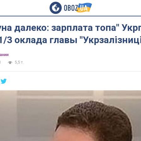
на далеко: зарплата топа" Укр
1/3 оклада главы "Укрзалізниці
ании
1
5,5 т.