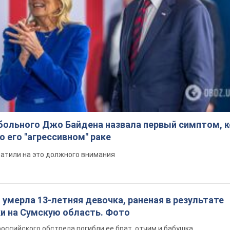
больного Джо Байдена назвала первый симптом, 
о его "агрессивном" раке
ратили на это должного внимания
: умерла 13-летняя девочка, раненая в результате
ки на Сумскую область. Фото
российского обстрела погибли ее брат, отчим и бабушка