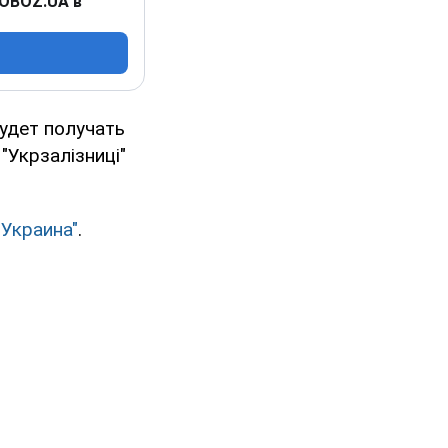
 OBOZ.UA в
удет получать
"Укрзалізниці"
Украина"
.