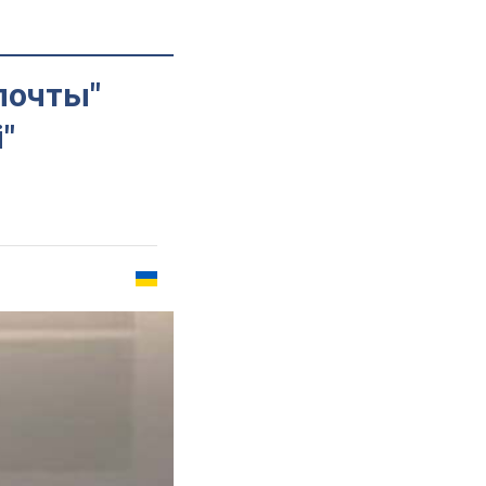
почты"
"