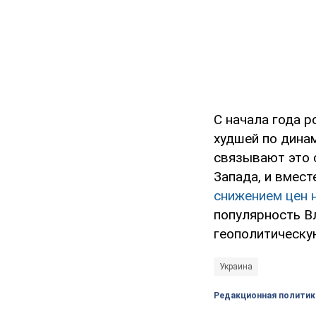
С начала года р
худшей по дина
связывают это 
Запада, и вмест
снижением цен 
популярность В
геополитическу
Украина
Редакционная политик