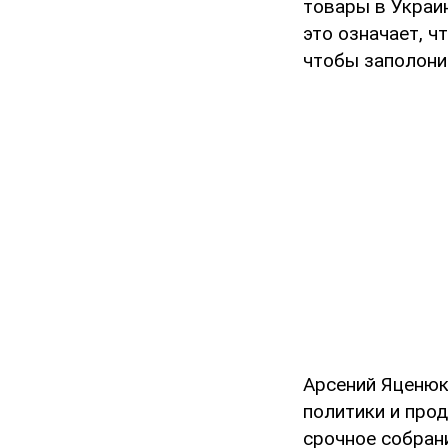
товары в Украин
это означает, ч
чтобы заполонит
Арсений Яценюк
политики и про
срочное собран