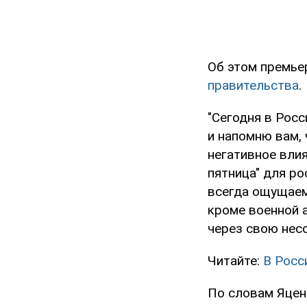
Об этом премьер
правительства
.
"Сегодня в Рос
и напомню вам,
негативное влия
пятница" для ро
всегда ощущаем
кроме военной 
через свою несо
Читайте:
В Росс
По словам Яцен