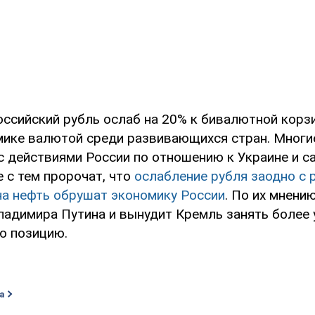
оссийский рубль ослаб на 20% к бивалютной корзи
мике валютой среди развивающихся стран. Многи
с действиями России по отношению к Украине и с
е с тем пророчат, что
ослабление рубля заодно с 
на нефть обрушат экономику России
. По их мнени
ладимира Путина и вынудит Кремль занять более
ю позицию.
а