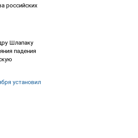
ва российских
дру Шлапаку
яния падения
нскую
ября установил