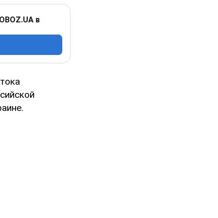
 OBOZ.UA в
отока
ссийской
аине.