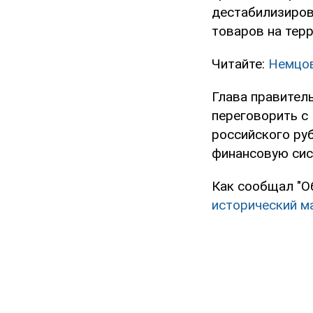
дестабилизирова
товаров на тер
Читайте:
Немцов
Глава правител
переговорить с
российского ру
финансовую сис
Как сообщал "О
исторический м