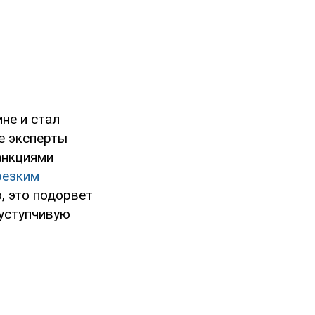
не и стал
е эксперты
анкциями
резким
ю, это подорвет
 уступчивую