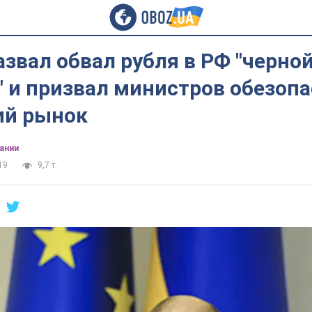
звал обвал рубля в РФ "черно
 и призвал министров обезоп
ий рынок
ании
19
9,7 т.