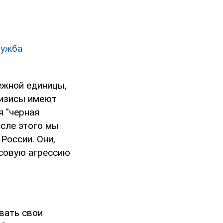
лужба
ежной единицы,
ризисы имеют
я "черная
осле этого мы
России. Они,
нсовую агрессию
вать свои