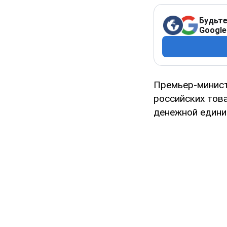
Будьте
Google
Премьер-минист
российских това
денежной едини