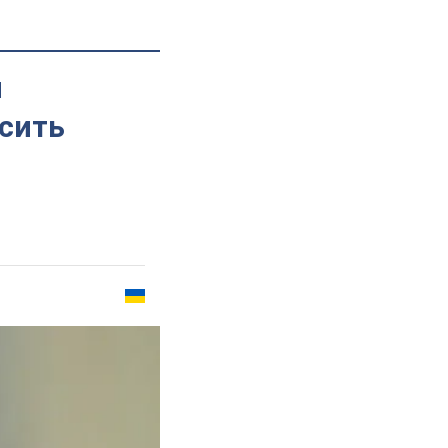
й
асить