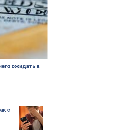
 чего ожидать в
ак с