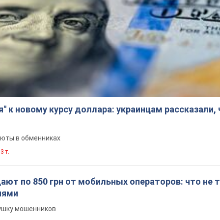
я" к новому курсу доллара: украинцам рассказали,
люты в обменниках
3 т.
ют по 850 грн от мобильных операторов: что не т
иями
вушку мошенников