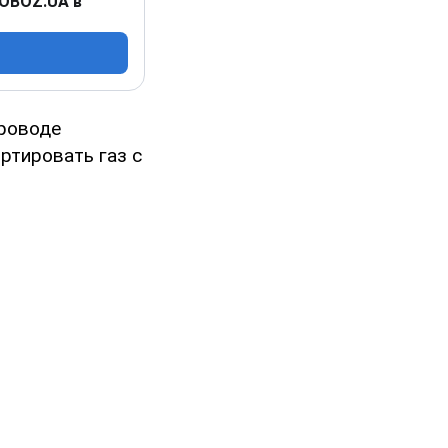
 OBOZ.UA в
проводе
ртировать газ с