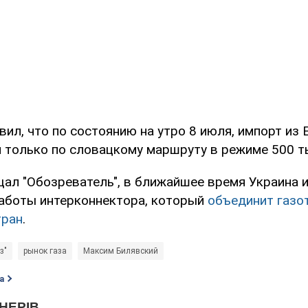
ил, что по состоянию на утро 8 июля, импорт из
 только по словацкому маршруту в режиме 500 т
щал "Обозреватель", в ближайшее время Украина 
аботы интерконнектора, который
объединит газо
тран
.
з"
рынок газа
Максим Билявский
а