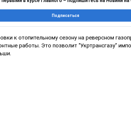
 первыми в курсе главного – подпишитесь на Новини на
Подписаться
товки к отопительному сезону на реверсном газо
нтные работы. Это позволит "Укртрансгазу" импо
ьши.