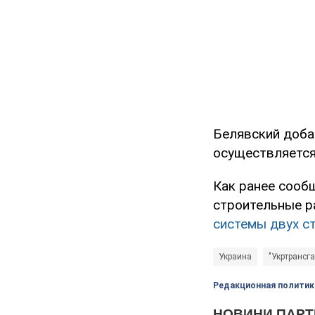
Белявский добав
осуществляется
Как ранее сооб
строительные р
системы двух с
Украина
"Укртрансга
Редакционная политик