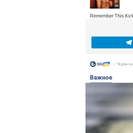
"Ждем зая
Важное