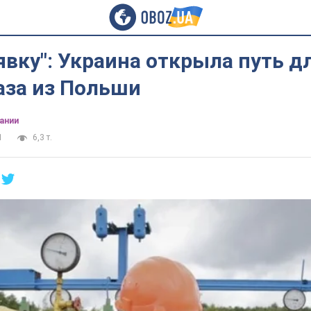
вку": Украина открыла путь д
аза из Польши
ании
1
6,3 т.