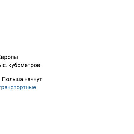
 Европы
ыс. кубометров.
и Польша начнут
транспортные