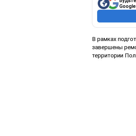
Будьте
Google
В рамках подго
завершены ремо
территории Пол