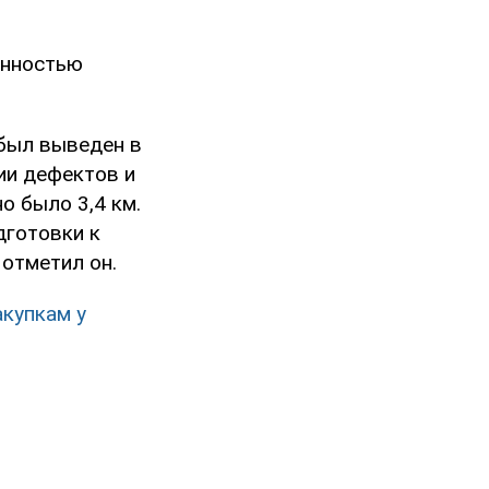
енностью
 был выведен в
ии дефектов и
о было 3,4 км.
дготовки к
 отметил он.
акупкам у