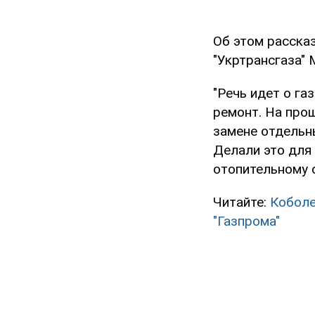
Об этом расска
"Укртрансгаза"
"Речь идет о г
ремонт. На про
замене отдельн
Делали это для
отопительному с
Читайте:
Коболе
"Газпрома"