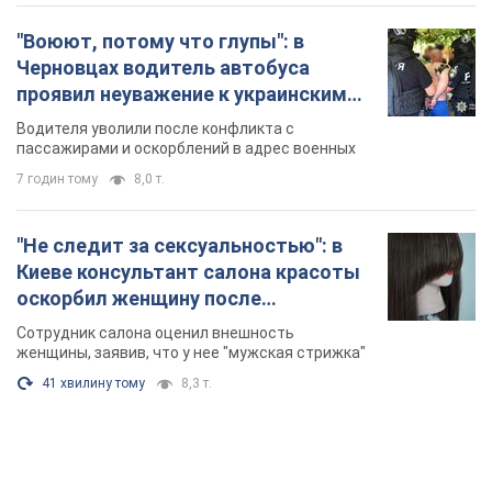
следственно-оперативная группа
4 години тому
8,3 т.
"Воюют, потому что глупы": в
Черновцах водитель автобуса
проявил неуважение к украинским
военным и поплатился за это.
Водителя уволили после конфликта с
Видео
пассажирами и оскорблений в адрес военных
7 годин тому
8,0 т.
"Не следит за сексуальностью": в
Киеве консультант салона красоты
оскорбил женщину после
химиотерапии, разгорелся скандал.
Сотрудник салона оценил внешность
Фото
женщины, заявив, что у нее "мужская стрижка"
41 хвилину тому
8,3 т.