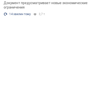
Сенат США одобрил законопроект Грэма о
санкциях против России: что дальше
Документ предусматривает новые экономические
ограничения
14 хвилин тому
3,7 т.