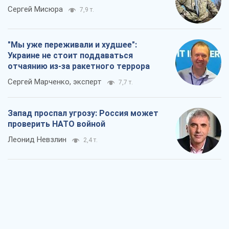
Россия теряет ресурсы вне плана: кто
на самом деле диктует темп войны
Сергей Мисюра
7,9 т.
"Мы уже переживали и худшее":
Украине не стоит поддаваться
отчаянию из-за ракетного террора
Сергей Марченко, эксперт
7,7 т.
Запад проспал угрозу: Россия может
проверить НАТО войной
Леонид Невзлин
2,4 т.