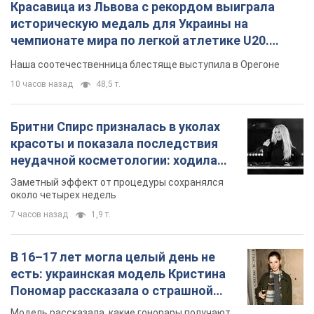
Красавица из Львова с рекордом выиграла
историческую медаль для Украины на
чемпионате мира по легкой атлетике U20.
Видео
Наша соотечественница блестяще выступила в Орегоне
10 часов назад
48,5 т.
Бритни Спирс призналась в уколах
красоты и показала последствия
неудачной косметологии: ходила
так почти месяц
Заметный эффект от процедуры сохранялся
около четырех недель
7 часов назад
1,9 т.
В 16–17 лет могла целый день не
есть: украинская модель Кристина
Пономар рассказала о страшной
стороне модельной карьеры
Модель рассказала, какие гонорары получают