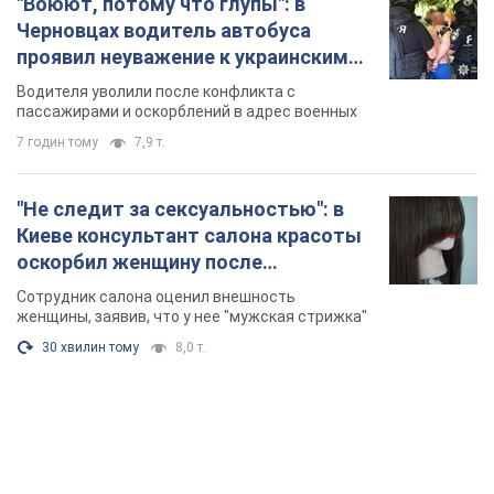
"Воюют, потому что глупы": в
Черновцах водитель автобуса
проявил неуважение к украинским
военным и поплатился за это.
Водителя уволили после конфликта с
Видео
пассажирами и оскорблений в адрес военных
7 годин тому
7,9 т.
"Не следит за сексуальностью": в
Киеве консультант салона красоты
оскорбил женщину после
химиотерапии, разгорелся скандал.
Сотрудник салона оценил внешность
Фото
женщины, заявив, что у нее "мужская стрижка"
30 хвилин тому
8,0 т.