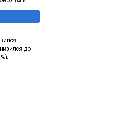
 OBOZ.UA в
енился
низился до
9%).