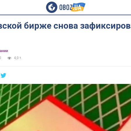
вской бирже снова зафиксиро
ании
0
4,0 т.