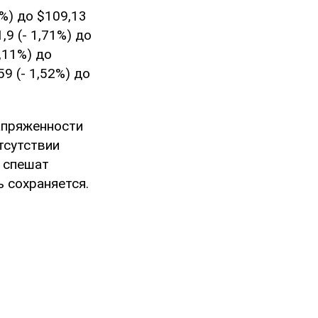
%) до $109,13
9 (- 1,71%) до
,11%) до
9 (- 1,52%) до
апряженности
тсутствии
е спешат
ь сохраняется.