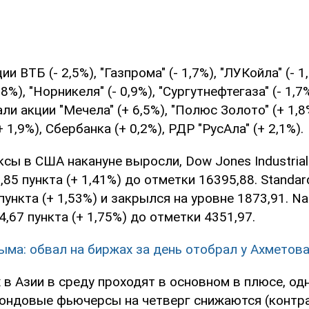
 ВТБ (- 2,5%), "Газпрома" (- 1,7%), "ЛУКойла" (- 1,
8%), "Норникеля" (- 0,9%), "Сургутнефтегаза" (- 1,7%
ли акции "Мечела" (+ 6,5%), "Полюс Золото" (+ 1,8
 1,9%), Сбербанка (+ 0,2%), РДР "РусАла" (+ 2,1%).
ы в США накануне выросли, Dow Jones Industrial
,85 пункта (+ 1,41%) до отметки 16395,88. Standar
пункта (+ 1,53%) и закрылся на уровне 1873,91. N
4,67 пункта (+ 1,75%) до отметки 4351,97.
ыма: обвал на биржах за день отобрал у Ахметов
 в Азии в среду проходят в основном в плюсе, од
ондовые фьючерсы на четверг снижаются (контра