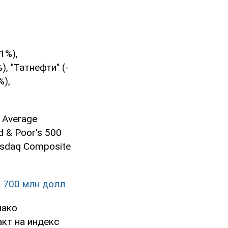
1%),
), "Татнефти" (-
%),
 Average
d & Poor's 500
asdaq Composite
а 700 млн долл
нако
кт на индекс