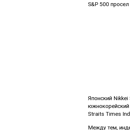
S&P 500 просел 
Японский Nikkei 
южнокорейский K
Straits Times In
Между тем, инд