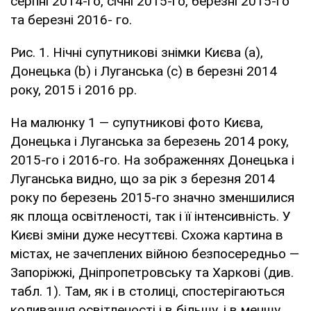
серпні 2014-го, січні 2015-го, березні 2015-го
та березні 2016- го.
Рис. 1. Нічні супутникові знімки Києва (a),
Донецька (b) і Луганська (c) в березні 2014
року, 2015 і 2016 рр.
На малюнку 1 — супутникові фото Києва,
Донецька і Луганська за березень 2014 року,
2015-го і 2016-го. На зображеннях Донецька і
Луганська видно, що за рік з березня 2014
року по березень 2015-го значно зменшилися
як площа освітленості, так і її інтенсивність. У
Києві зміни дуже несуттєві. Схожа картина в
містах, не зачеплених війною безпосередньо —
Запоріжжі, Дніпропетровську та Харкові (див.
табл. 1). Там, як і в столиці, спостерігаються
коливання освітленості і в більшу, і в меншу