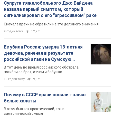
Супруга тяжелобольного Джо Байдена
назвала первый симптом, который
сигнализировал о его "агрессивном" раке
Сначала врачи не обратили на это должного внимания
9 годин тому
12,9 т.
Ее убила Россия: умерла 13-летняя
девочка, раненая в результате
российской атаки на Сумскую
область. Фото
В тот день во время российского обстрела
погибли ее брат, отчим и бабушка
10 годин тому
9,8 т.
Почему в СССР врачи носили только
белые халаты
В этом был как практический, так и
символический смысл