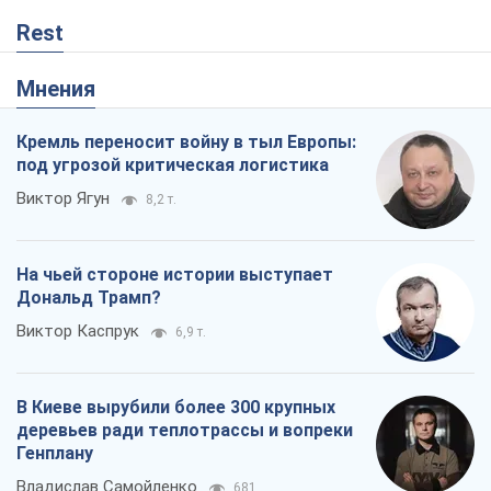
Rest
Мнения
Кремль переносит войну в тыл Европы:
под угрозой критическая логистика
Виктор Ягун
8,2 т.
На чьей стороне истории выступает
Дональд Трамп?
Виктор Каспрук
6,9 т.
В Киеве вырубили более 300 крупных
деревьев ради теплотрассы и вопреки
Генплану
Владислав Самойленко
681