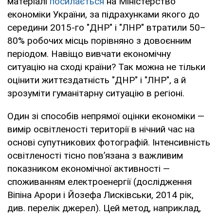
матеріалі
посилається
на Міністерство
економіки України, за підрахунками якого до
середини 2015-го "ДНР" і "ЛНР" втратили 50–
80% робочих місць порівняно з довоєнним
періодом. Навіщо вивчати економічну
ситуацію на сході країни? Так можна не тільки
оцінити життєздатність "ДНР" і "ЛНР", а й
зрозуміти гуманітарну ситуацію в регіоні.
Один зі способів непрямої оцінки економіки —
вимір освітленості території в нічний час на
основі супутникових фотографій. Інтенсивність
освітленості тісно пов’язана з важливим
показником економічної активності —
споживанням електроенергії (дослідження
Віпіна Арори і Йозефа Лисківськи, 2014 рік,
див. перелік джерел). Цей метод, наприклад,