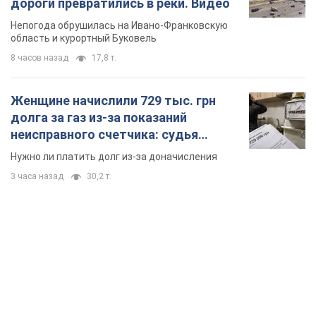
дороги превратились в реки. Видео
Непогода обрушилась на Ивано-Франковскую
область и курортный Буковель
8 часов назад
17,8 т.
Женщине начислили 729 тыс. грн
долга за газ из-за показаний
неисправного счетчика: судья
вынес неожиданное решение
Нужно ли платить долг из-за доначисления
3 часа назад
30,2 т.