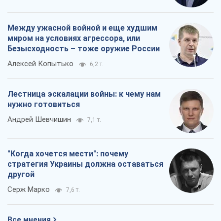
Между ужасной войной и еще худшим
миром на условиях агрессора, или
Безысходность – тоже оружие России
Алексей Копытько
6,2 т.
Лестница эскалации войны: к чему нам
нужно готовиться
Андрей Шевчишин
7,1 т.
"Когда хочется мести": почему
стратегия Украины должна оставаться
другой
Серж Марко
7,6 т.
Все мнения