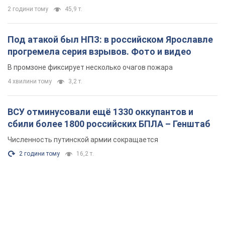
2 години тому
45,9 т.
Под атакой был НПЗ: в российском Ярославле
прогремела серия взрывов. Фото и видео
В промзоне фиксирует несколько очагов пожара
4 хвилини тому
3,2 т.
ВСУ отминусовали ещё 1330 оккупантов и
сбили более 1800 российских БПЛА – Генштаб
Численность путинской армии сокращается
2 години тому
16,2 т.