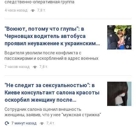
следственно-оперативная группа
4 часа назад
7,8 т.
"Воюют, потому что глупы": в
Черновцах водитель автобуса
проявил неуважение к украинским
военным и поплатился за это.
Водителя уволили после конфликта с
Видео
пассажирами и оскорблений в адрес военных
7 часов назад
7,8 т.
"Не следит за сексуальностью": в
Киеве консультант салона красоты
оскорбил женщину после
химиотерапии, разгорелся скандал.
Сотрудник салона оценил внешность
Фото
женщины, заявив, что у нее "мужская стрижка"
7 минут назад
7,4 т.