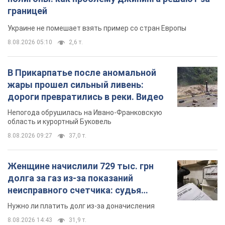
границей
Украине не помешает взять пример со стран Европы
8.08.2026 05:10
2,6 т.
В Прикарпатье после аномальной
жары прошел сильный ливень:
дороги превратились в реки. Видео
Непогода обрушилась на Ивано-Франковскую
область и курортный Буковель
8.08.2026 09:27
37,0 т.
Женщине начислили 729 тыс. грн
долга за газ из-за показаний
неисправного счетчика: судья
вынес неожиданное решение
Нужно ли платить долг из-за доначисления
8.08.2026 14:43
31,9 т.