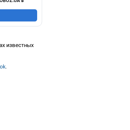
 OBOZ.UA в
ах известных
ok
.