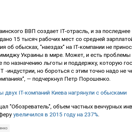
аинского ВВП создает IT-отрасль, и за последнее
дано 15 тысяч рабочих мест со средней зарплатой
я об обысках, "наездах" на IТ-компании не прино
 имиджу Украины в мире. Может, и есть проблемы с
не по назначению льготы и поддержку, которую го
T -индустрии, но бороться с этим точно надо не 
омпаниях", — подчеркнул Петр Порошенко.
ы двух IT-компаний Киева нагрянули с обысками
щал "Обозреватель", объем частных венчурных ин
сферу
увеличился в 2015 году на 237%
.
енко