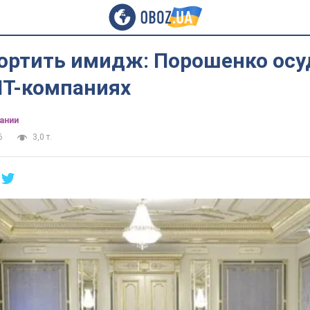
портить имидж: Порошенко осу
IT-компаниях
ании
6
3,0 т.