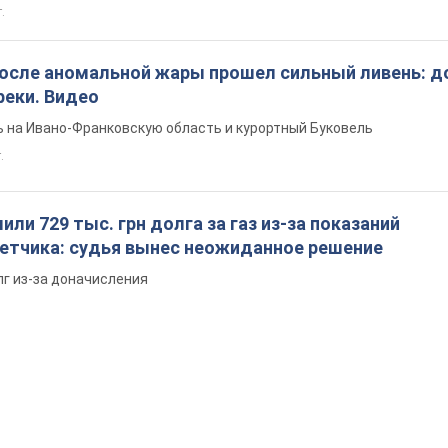
т.
после аномальной жары прошел сильный ливень: д
реки. Видео
 на Ивано-Франковскую область и курортный Буковель
.
ли 729 тыс. грн долга за газ из-за показаний
четчика: судья вынес неожиданное решение
лг из-за доначисления