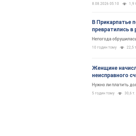
8.08.2026 05:10
1,9 
В Прикарпатье 
превратились в 
Непогода обрушилась
10 годин тому
22,5 т
Женщине начисли
неисправного с
Нужно ли платить до
5 годин тому
30,6 т.