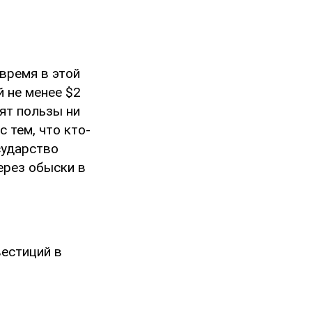
 время в этой
 не менее $2
сят пользы ни
 тем, что кто-
сударство
через обыски в
вестиций в