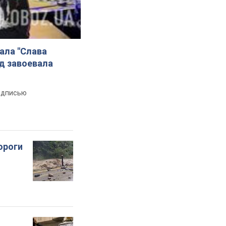
ала "Слава
ад завоевала
надписью
ороги