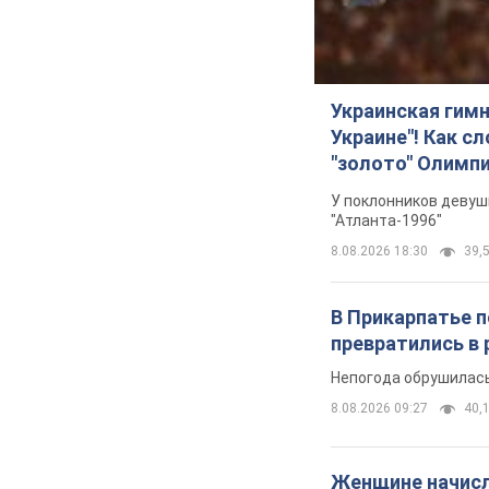
Украинская гим
Украине"! Как с
"золото" Олимп
У поклонников девуш
"Атланта-1996"
8.08.2026 18:30
39,5
В Прикарпатье 
превратились в 
Непогода обрушилась
8.08.2026 09:27
40,1
Женщине начисли