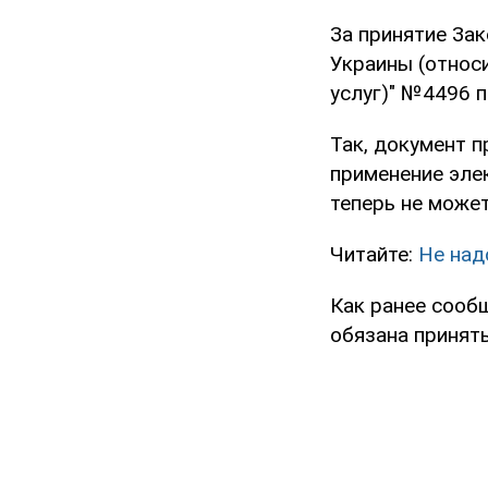
За принятие За
Украины (относ
услуг)" №4496 
Так, документ 
применение элек
теперь не може
Читайте:
Не над
Как ранее сооб
обязана принят