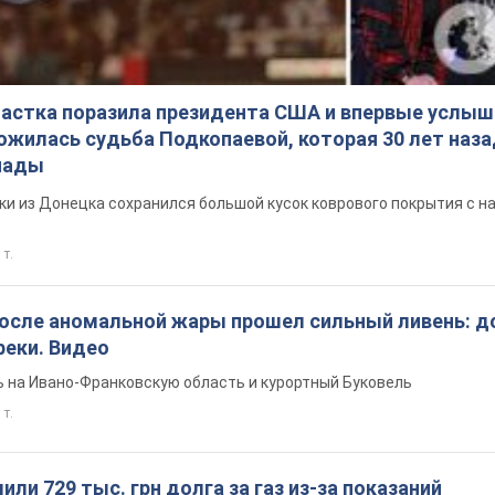
настка поразила президента США и впервые услыш
ложилась судьба Подкопаевой, которая 30 лет наз
иады
ки из Донецка сохранился большой кусок коврового покрытия с 
 т.
после аномальной жары прошел сильный ливень: д
реки. Видео
 на Ивано-Франковскую область и курортный Буковель
 т.
ли 729 тыс. грн долга за газ из-за показаний