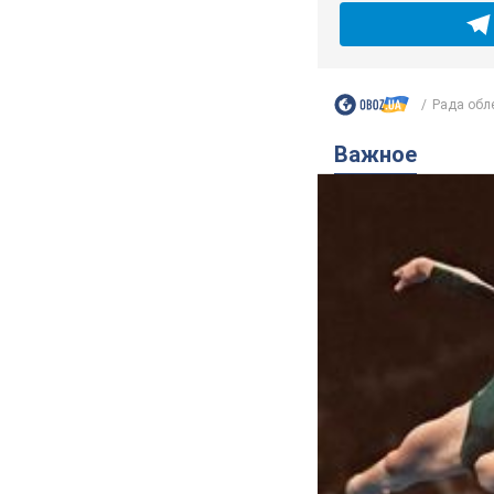
Рада обле
Важное