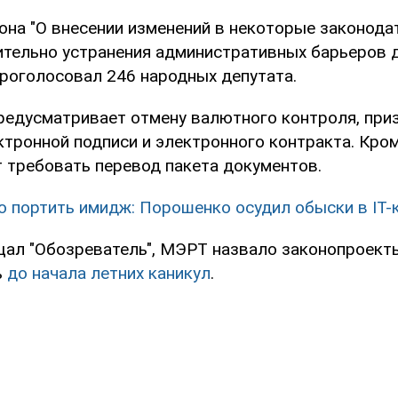
кона "О внесении изменений в некоторые законод
ительно устранения административных барьеров 
проголосовал 246 народных депутата.
предусматривает отмену валютного контроля, приз
тронной подписи и электронного контракта. Кром
т требовать перевод пакета документов.
о портить имидж: Порошенко осудил обыски в IT-
щал "Обозреватель", МЭРТ назвало законопроект
ь
до начала летних каникул
.