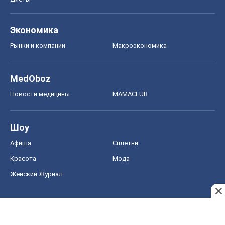
Авто
Тест Драйв
Электромобили
Акции
Сервис
Food Oboz
Рецепты
Напитки
Диеты
Экономика
Рынки и компании
Mакроэкономика
MedOboz
Новости медицины
MAMACLUB