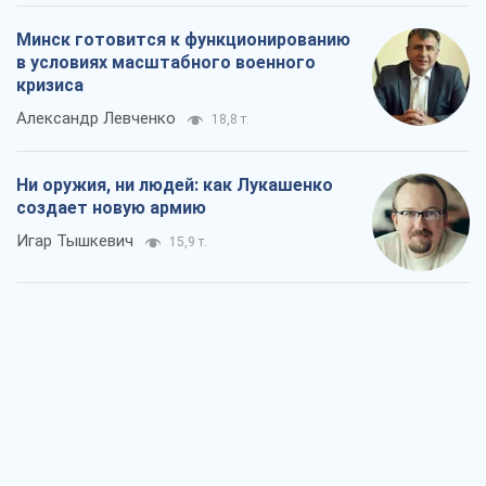
Rest
Мнения
Совпадение интересов двух циничных
игроков или тайный план Трампа и
Путина?
Виктор Швец
14,5 т.
Минск готовится к функционированию
в условиях масштабного военного
кризиса
Александр Левченко
18,8 т.
Ни оружия, ни людей: как Лукашенко
создает новую армию
Игар Тышкевич
15,9 т.