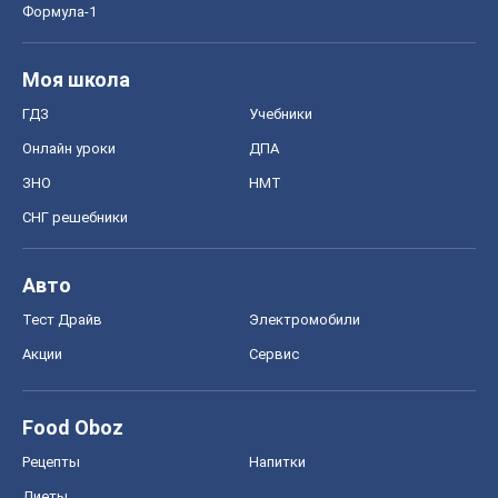
Киев
Харьков
Запорожье
Днепр
Черкассы
Спорт
Футбол
Баскетбол
Хоккей
Бокс
Формула-1
Моя школа
ГДЗ
Учебники
Онлайн уроки
ДПА
ЗНО
НМТ
СНГ решебники