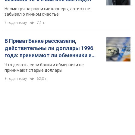
Украины и почему ее боялась Российская
империя: об этом не рассказывают в школе
Государственным символом являются только первый куплет
и припев песни
2 години тому
4,5 т.
Александру Пономареву – 53: что
известно о трех детях секс-
символа 90-х и как они выглядят
Несмотря на развитие карьеры, артист не
забывал о личном счастье
7 годин тому
7,1 т.
В ПриватБанке рассказали,
действительны ли доллары 1996
года: принимают ли обменники и
банки такие купюры
Что делать, если банки и обменники не