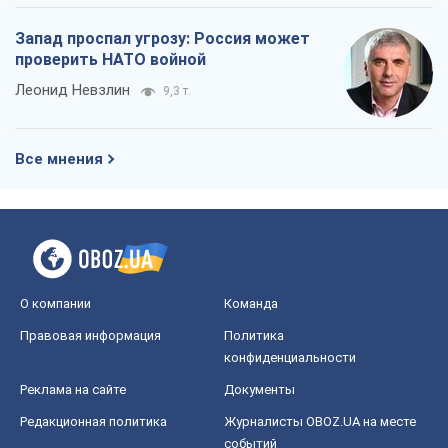
экономического кризиса. Есть ли свет
в конце туннеля?
Вадим Денисенко
9,2 т.
Чей будет Крым, тот и победит (NSJ), а
украинских футбольных чиновников
могут назвать убийцами
Александр Кирш
8,8 т.
Запад проспал угрозу: Россия может
проверить НАТО войной
Леонид Невзлин
9,3 т.
Все мнения