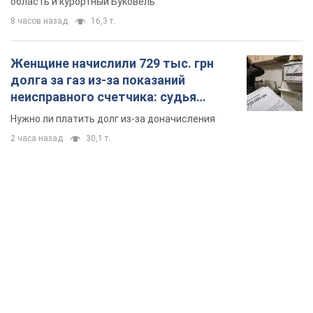
область и курортный Буковель
8 часов назад
16,3 т.
Женщине начислили 729 тыс. грн
долга за газ из-за показаний
неисправного счетчика: судья
вынес неожиданное решение
Нужно ли платить долг из-за доначисления
2 часа назад
30,1 т.