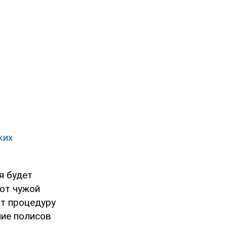
ких
я будет
 от чужой
ит процедуру
ие полисов