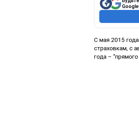
Будьте
Google
С мая 2015 год
страховкам, с а
года – "прямого