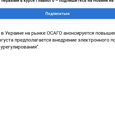
 первыми в курсе главного – подпишитесь на Новини на
Подписаться
а в Украине на рынке ОСАГО анонсируется повыше
вгуста предполагается внедрение электронного по
 урегулирования".