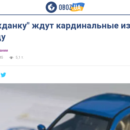
жданку" ждут кардинальные и
ду
ании
45
5,1 т.