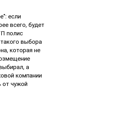
": если
ее всего, будет
ТП полис
т такого выбора
на, которая не
возмещение
выбирал, а
ховой компании
ь от чужой