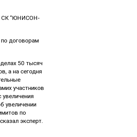
я СК "ЮНИСОН-
 по договорам
делах 50 тысяч
в, а на сегодня
ительные
амих участников
с увеличения
об увеличении
имитов по
сказал эксперт.