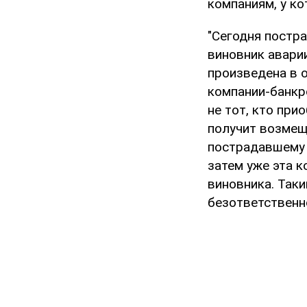
компаниям, у к
"Сегодня постр
виновник аварии
произведена в 
компании-банкро
не тот, кто при
получит возмещ
пострадавшему 
затем уже эта 
виновника. Таки
безответственно