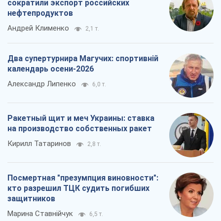
сократили экспорт российских
нефтепродуктов
Андрей Клименко
2,1 т.
Два супертурнира Магучих: спортивній
календарь осени-2026
Александр Липенко
6,0 т.
Ракетный щит и меч Украины: ставка
на производство собственных ракет
Кирилл Татаринов
2,8 т.
Посмертная "презумпция виновности":
кто разрешил ТЦК судить погибших
защитников
Марина Ставнійчук
6,5 т.