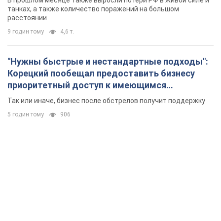
В прошлом месяце также выросли потери РФ в живой силе и
танках, а также количество поражений на большом
расстоянии
9 годин тому
4,6 т.
"Нужны быстрые и нестандартные подходы":
Корецкий пообещал предоставить бизнесу
приоритетный доступ к имеющимся
складским помещениям
Так или иначе, бизнес после обстрелов получит поддержку
5 годин тому
906