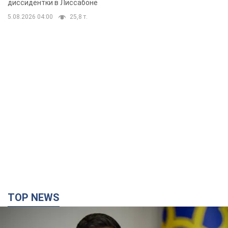
бегстве в Португалию с пятью
диссидентки в Лиссабоне
детьми
5.08.2026 04:00
25,8 т.
TOP NEWS