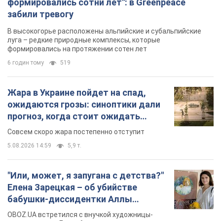
формировались сотни лет": в Greenpeace
забили тревогу
В высокогорье расположены альпийские и субальпийские
луга – редкие природные комплексы, которые
формировались на протяжении сотен лет
6 годин тому
519
Жара в Украине пойдет на спад,
ожидаются грозы: синоптики дали
прогноз, когда стоит ожидать
изменения погоды
Совсем скоро жара постепенно отступит
5.08.2026 14:59
5,9 т.
"Или, может, я запугана с детства?"
Елена Зарецкая – об убийстве
бабушки-диссидентки Аллы
Горской, критике сына Стуса и
OBOZ.UA встретился с внучкой художницы-