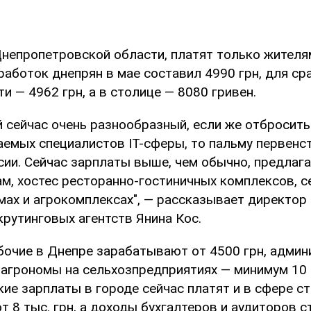
непропетровской области, платят только жителям
аботок днепрян в мае составил 4990 грн, для ср
и — 4962 грн, а в столице — 8080 гривен.
й сейчас очень разнообразный, если же отбросит
емых специалистов IT-сферы, то пальму первенс
сии. Сейчас зарплаты выше, чем обычно, предлаг
м, хостес ресторанно-гостиничных комплексов, 
мах и агрокомплексах", — рассказывает директор 
рутинговых агентств Янина Кос.
бочие в Днепре зарабатывают от 4500 грн, адми
 агрономы на сельхозпредприятиях — минимум 10 
ие зарплаты в городе сейчас платят и в сфере с
т 8 тыс. грн, а доходы бухгалтеров и аудиторов 