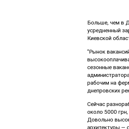
Больше, чем в Д
усредненный зар
Киевской област
"Рынок ваканси
высокооплачива
сезонные вакан
администратора
рабочим на фер
днепровских рек
Сейчас разнора
около 5000 грн,
Довольно высок
архитектуры — о