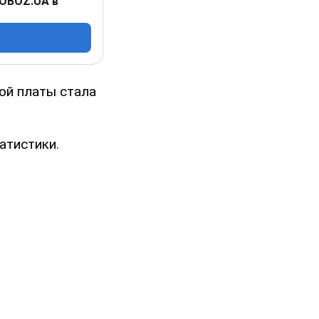
 OBOZ.UA в
ой платы стала
атистики.