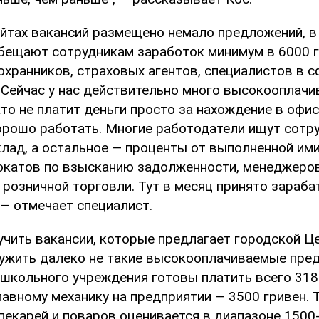
айтах вакансий размещено немало предложений, в
бещают сотрудникам заработок минимум в 6000 г
охранников, страховых агентов, специалистов в 
"Сейчас у нас действительно много высокооплач
кто не платит деньги просто за нахождение в офис
хорошо работать. Многие работодатели ищут сотр
лад, а остальное — проценты от выполненной ими
окатов по взысканию задолженности, менеджеров
 розничной торговли. Тут в месяц принято зараба
, — отмечает специалист.
учить вакансии, которые предлагает городской Ц
ужить далеко не такие высокооплачиваемые пред
школьного учреждения готовы платить всего 3186
авному механику на предприятии — 3500 гривен. 
екарей и поваров оценивается в диапазоне 1500-