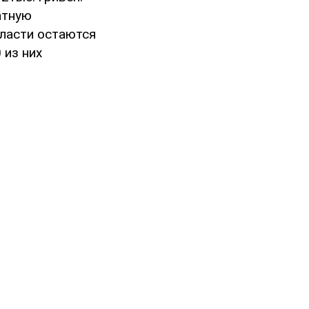
атную
бласти остаются
 из них