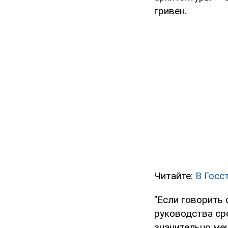
гривен.
Читайте:
В Госс
"Если говорить 
руководства ср
значительно мен