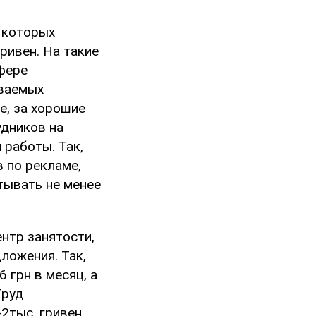
 которых
ривен. На такие
сфере
иваемых
е, за хорошие
удников на
 работы. Так,
 по рекламе,
тывать не менее
ентр занятости,
ложения. Так,
 грн в месяц, а
Труд
2тыс. гривен.