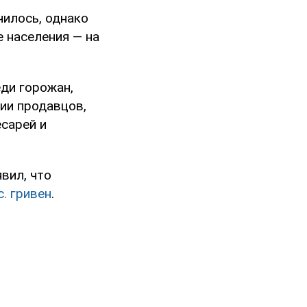
чилось, однако
е населения — на
ди горожан,
ии продавцов,
есарей и
вил, что
. гривен
.