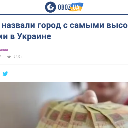
 назвали город с самыми выс
ми в Украине
ании
7
54,0 т.