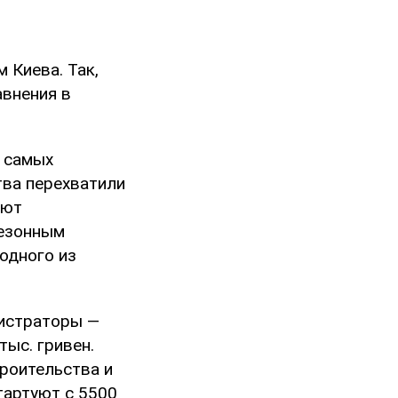
 Киева. Так,
авнения в
ь самых
тва перехватили
ают
сезонным
одного из
нистраторы —
тыс. гривен.
троительства и
стартуют с 5500