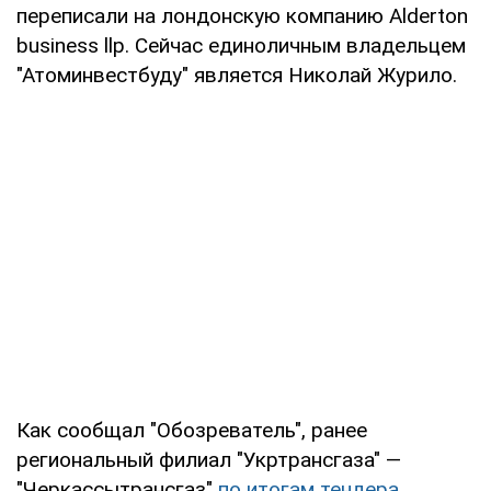
переписали на лондонскую компанию Аlderton
business llp. Сейчас единоличным владельцем
"Атоминвестбуду" является Николай Журило.
Как сообщал "Обозреватель", ранее
региональный филиал "Укртрансгаза" —
"Черкассытрансгаз"
по итогам тендера