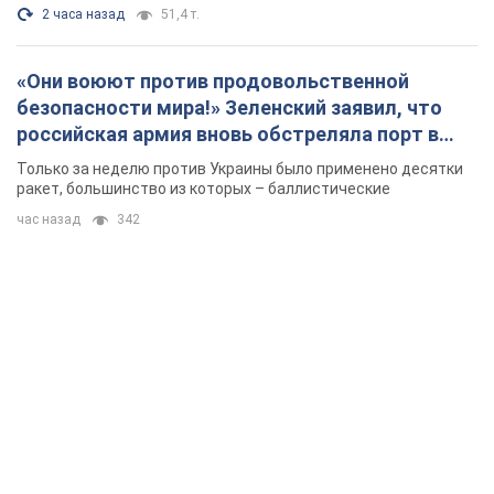
2 часа назад
51,4 т.
«Они воюют против продовольственной
безопасности мира!» Зеленский заявил, что
российская армия вновь обстреляла порт в
Одессе
Только за неделю против Украины было применено десятки
ракет, большинство из которых – баллистические
час назад
342