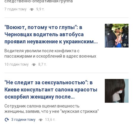
следственно-оперативная группа
7 годин тому
9,9 т.
"Воюют, потому что глупы": в
Черновцах водитель автобуса
проявил неуважение к украинским
военным и поплатился за это.
Водителя уволили после конфликта с
Видео
пассажирами и оскорблений в адрес военных
10 годин тому
8,7 т.
"Не следит за сексуальностью": в
Киеве консультант салона красоты
оскорбил женщину после
химиотерапии, разгорелся скандал.
Сотрудник салона оценил внешность
Фото
женщины, заявив, что у нее "мужская стрижка"
3 години тому
13,6 т.