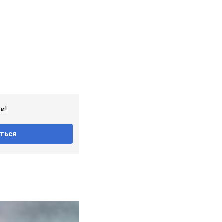
и!
ться