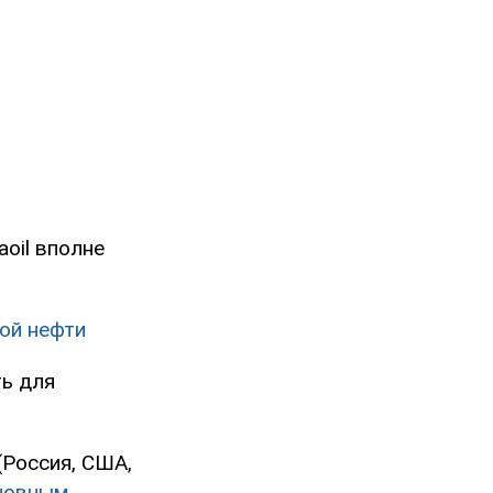
aoil вполне
ой нефти
ть для
(Россия, США,
новным