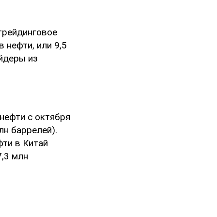
, трейдинговое
в нефти, или 9,5
ейдеры из
нефти с октября
лн баррелей).
фти в Китай
,3 млн