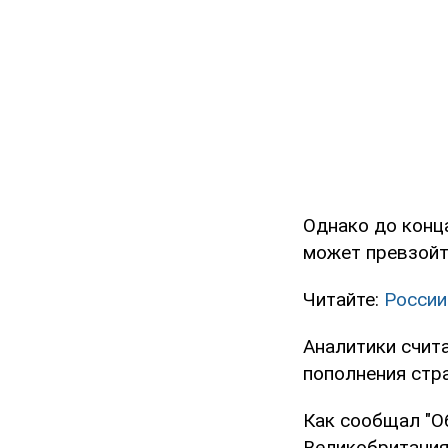
Однако до конца
может превзойт
Читайте:
России
Аналитики счита
пополнения стра
Как сообщал "Об
Великобритания