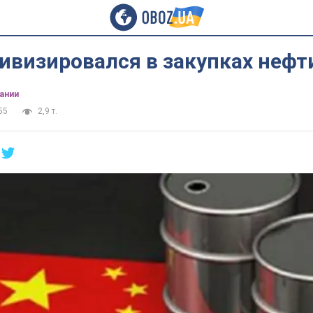
ивизировался в закупках нефт
ании
55
2,9 т.