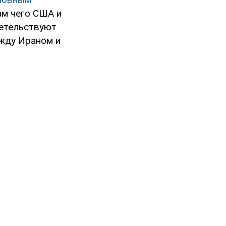
гам чего США и
детельствуют
жду Ираном и