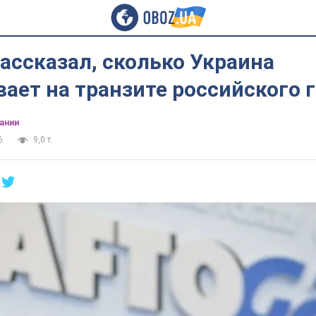
ассказал, сколько Украина
ает на транзите российского г
ании
6
9,0 т.