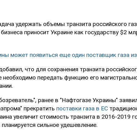
задача удержать объемы транзита российского газ
 бизнеса приносит Украине как государству $2 млр
ины может появиться еще один поставщик газа и
добавил, что для сохранения транзита российског
е необходимо передать функцию его магистральн
ании.
озреватель", ранее в "Нафтогазе Украины" заявили
азпрома" прекратить
поставки газа в ЕС
традицио
аина увеличит стоимость транзита в 2016-2019 го
 планируется сильное удешевление.