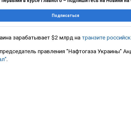
 первыми в курсе главного – подпишитесь на Новини на
Подписаться
аина зарабатывает $2 млрд на
транзите российск
 председатель правления "Нафтогаза Украины" Ан
ал"
.