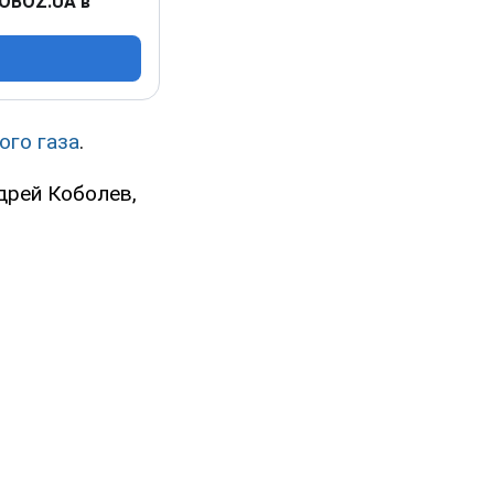
 OBOZ.UA в
ого газа
.
дрей Коболев,