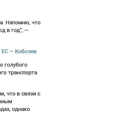
а. Напомню, что
д в год", —
з ЕС — Коболев
о голубого
ого транспорта
, что в связи с
нным
дах, однако