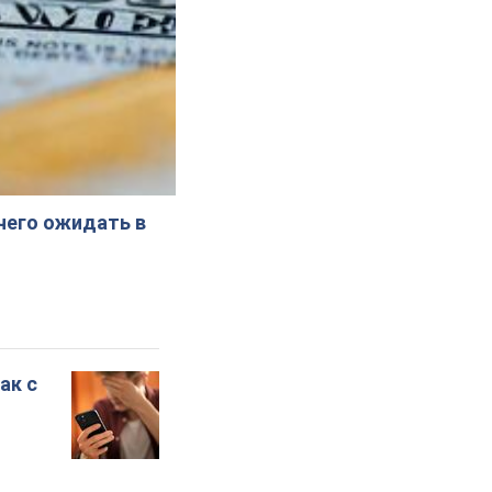
 чего ожидать в
ак с