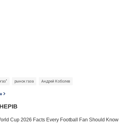
газ"
рынок газа
Андрей Коболев
а