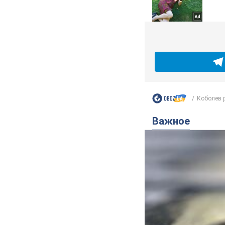
Коболев р
Важное