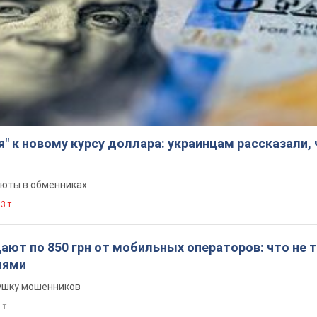
я" к новому курсу доллара: украинцам рассказали,
люты в обменниках
3 т.
ют по 850 грн от мобильных операторов: что не т
иями
вушку мошенников
 т.