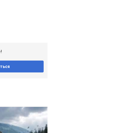
!
ться