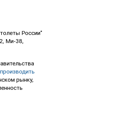
ртолеты России"
, Ми-38,
равительства
 производить
нском рынку,
ленность