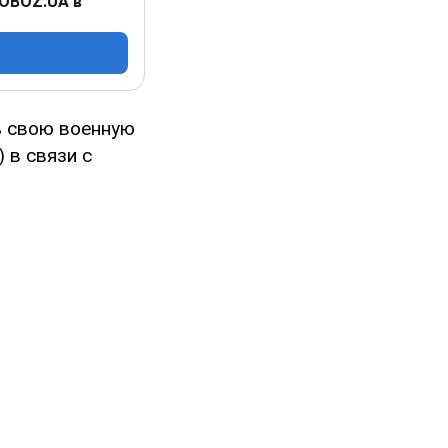
 OBOZ.UA в
ь свою военную
 в связи с