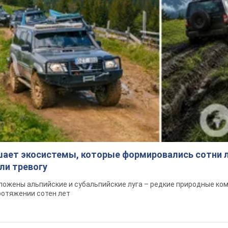
шает экосистемы, которые формировались сотни л
ли тревогу
ложены альпийские и субальпийские луга – редкие природные ко
ротяжении сотен лет