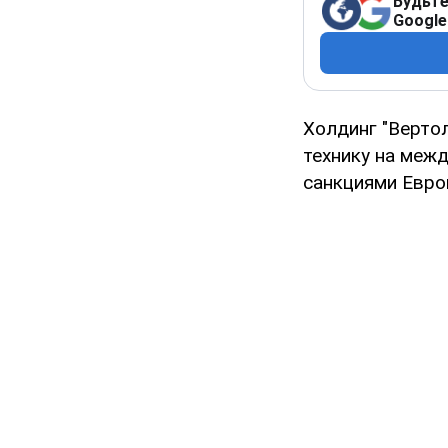
Будьте
Google
Холдинг "Верто
технику на меж
санкциями Евро