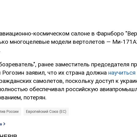
а авиационно-космическом салоне в Фарнборо "Ве
ько многоцелевые модели вертолетов — Ми-171А2
.
бозреватель", ранее заместитель председателя п
 Рогозин заявил, что их страна должна
научиться
ражданских самолетов, поскольку доступ к украи
полностью обеспечивал российскую авиапромыш
ванием, потерян.
тив России
Европейский Союз (ЕС)
а