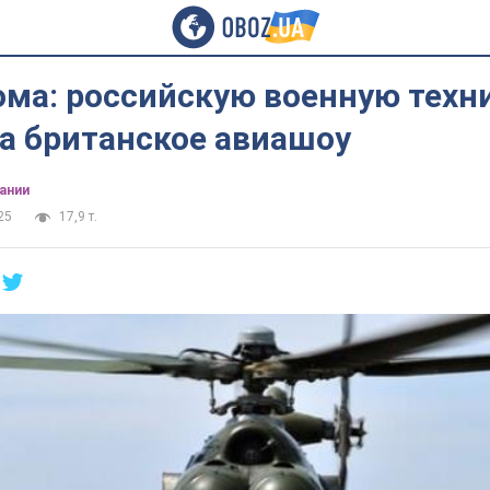
ма: российскую военную техни
а британское авиашоу
ании
25
17,9 т.