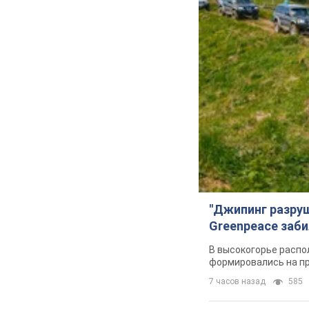
"Джипинг разру
Greenpeace заби
В высокогорье распо
формировались на п
7 часов назад
585