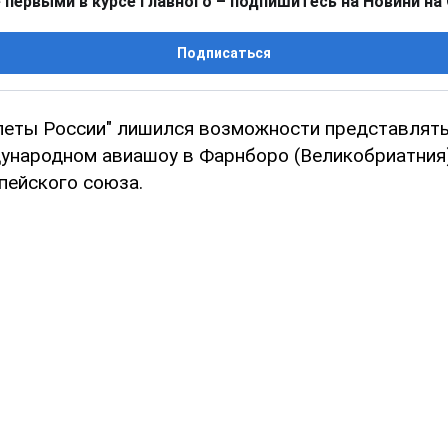
 первыми в курсе главного – подпишитесь на Новини на
Подписаться
леты России" лишился возможности представлят
дународном авиашоу в Фарнборо (Великобриатния)
пейского союза.