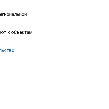
региональной
ают к объектам
льство