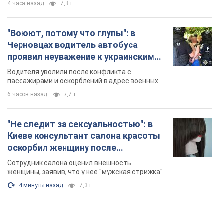
4 часа назад
7,8 т.
"Воюют, потому что глупы": в
Черновцах водитель автобуса
проявил неуважение к украинским
военным и поплатился за это.
Водителя уволили после конфликта с
Видео
пассажирами и оскорблений в адрес военных
6 часов назад
7,7 т.
"Не следит за сексуальностью": в
Киеве консультант салона красоты
оскорбил женщину после
химиотерапии, разгорелся скандал.
Сотрудник салона оценил внешность
Фото
женщины, заявив, что у нее "мужская стрижка"
4 минуты назад
7,3 т.