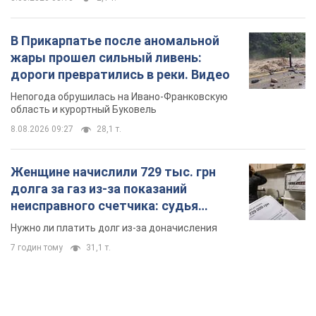
В Прикарпатье после аномальной
жары прошел сильный ливень:
дороги превратились в реки. Видео
Непогода обрушилась на Ивано-Франковскую
область и курортный Буковель
8.08.2026 09:27
28,1 т.
Женщине начислили 729 тыс. грн
долга за газ из-за показаний
неисправного счетчика: судья
вынес неожиданное решение
Нужно ли платить долг из-за доначисления
7 годин тому
31,1 т.