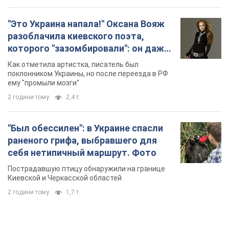
"Это Украина напала!" Оксана Вояж
разоблачила киевского поэта,
которого "зазомбировали": он даже
русского не знал, а теперь хочет
Как отметила артистка, писатель был
геноцида украинцев
поклонником Украины, но после переезда в РФ
ему "промыли мозги"
2 години тому
2,4 т.
"Был обессилен": в Украине спасли
раненого грифа, выбравшего для
себя нетипичный маршрут. Фото
Пострадавшую птицу обнаружили на границе
Киевской и Черкасской областей
2 години тому
1,7 т.