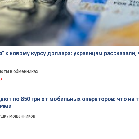
я" к новому курсу доллара: украинцам рассказали,
люты в обменниках
6 т.
ют по 850 грн от мобильных операторов: что не т
иями
вушку мошенников
 т.