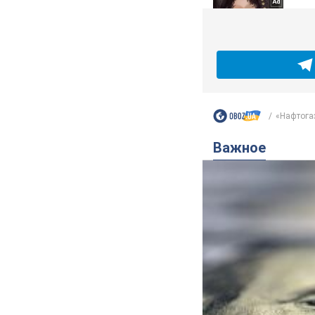
«Нафтогаз
Важное