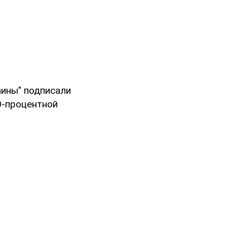
аины" подписали
0-процентной