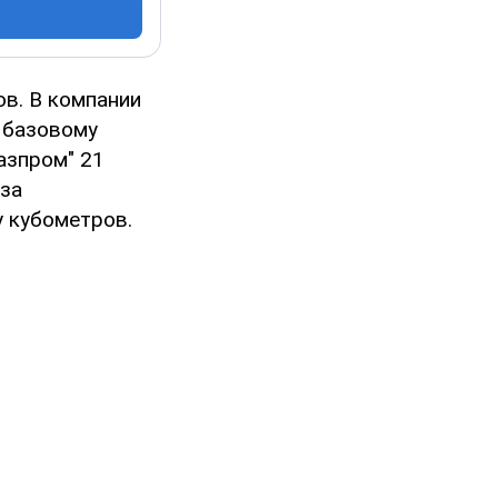
ов. В компании
 базовому
азпром" 21
аза
у кубометров.