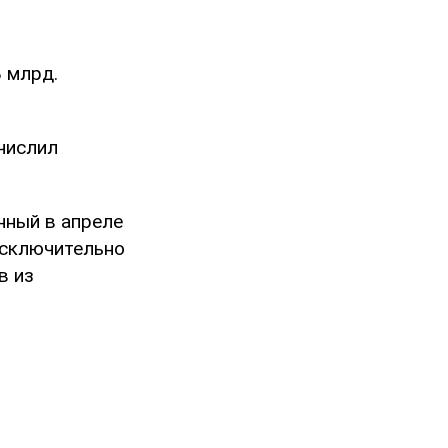
 млрд.
ечислил
нный в апреле
исключительно
в из