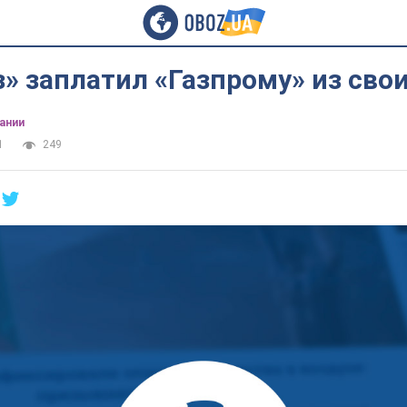
» заплатил «Газпрому» из свои
ании
1
249