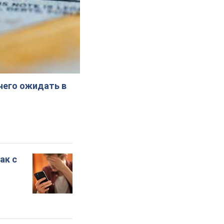
 чего ожидать в
ак с