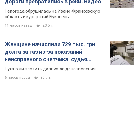
дороги превратились в реки. Видео
Непогода обрушилась на Ивано-Франковскую
область и курортный Буковель
11 часов назад
23,5 т.
Женщине начислили 729 тыс. грн
долга за газ из-за показаний
неисправного счетчика: судья
вынес неожиданное решение
Нужно ли платить долг из-за доначисления
6 часов назад
30,7 т.