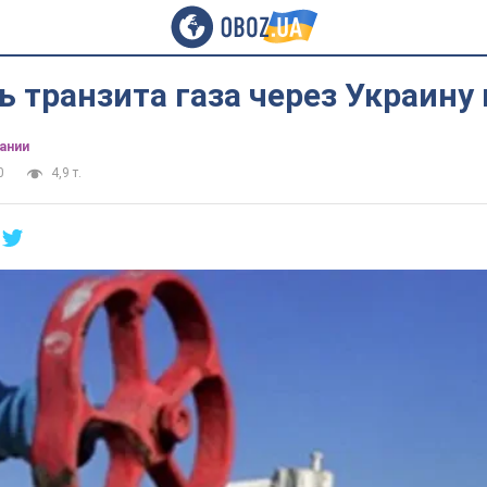
 транзита газа через Украину
ании
0
4,9 т.