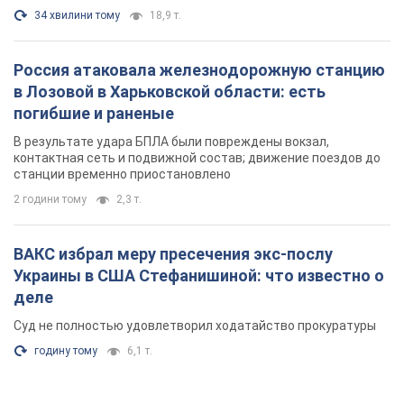
34 хвилини тому
18,9 т.
Россия атаковала железнодорожную станцию
в Лозовой в Харьковской области: есть
погибшие и раненые
В результате удара БПЛА были повреждены вокзал,
контактная сеть и подвижной состав; движение поездов до
станции временно приостановлено
2 години тому
2,3 т.
ВАКС избрал меру пресечения экс-послу
Украины в США Стефанишиной: что известно о
деле
Суд не полностью удовлетворил ходатайство прокуратуры
годину тому
6,1 т.