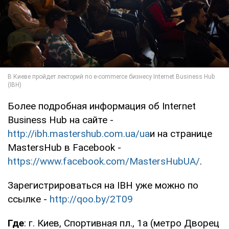
Более подробная информация об Internet
Business Hub на сайте -
http://ibh.mastershub.com.ua/ua
и на странице
MastersHub в Facebook -
https://www.facebook.com/MastersHubUA/
.
Зарегистрироваться на IBH уже можно по
ссылке -
http://qoo.by/2T09
Где
: г. Киев, Спортивная пл., 1a (метро Дворец