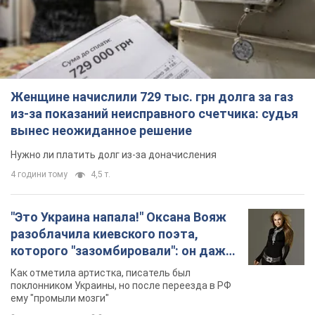
Женщине начислили 729 тыс. грн долга за газ
из-за показаний неисправного счетчика: судья
вынес неожиданное решение
Нужно ли платить долг из-за доначисления
4 години тому
4,5 т.
"Это Украина напала!" Оксана Вояж
разоблачила киевского поэта,
которого "зазомбировали": он даже
русского не знал, а теперь хочет
Как отметила артистка, писатель был
геноцида украинцев
поклонником Украины, но после переезда в РФ
ему "промыли мозги"