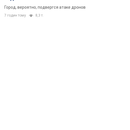
Город, вероятно, подвергся атаке дронов
7 годин тому
8,3 т.