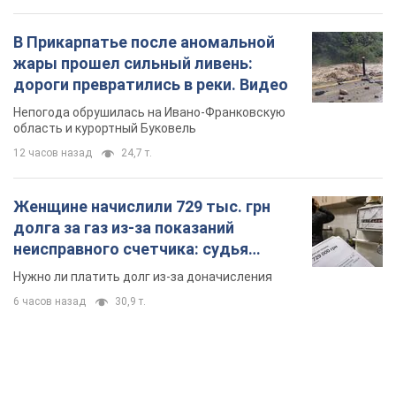
В Прикарпатье после аномальной
жары прошел сильный ливень:
дороги превратились в реки. Видео
Непогода обрушилась на Ивано-Франковскую
область и курортный Буковель
12 часов назад
24,7 т.
Женщине начислили 729 тыс. грн
долга за газ из-за показаний
неисправного счетчика: судья
вынес неожиданное решение
Нужно ли платить долг из-за доначисления
6 часов назад
30,9 т.