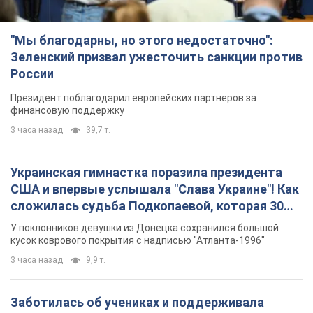
"Мы благодарны, но этого недостаточно":
Зеленский призвал ужесточить санкции против
России
Президент поблагодарил европейских партнеров за
финансовую поддержку
3 часа назад
39,7 т.
Украинская гимнастка поразила президента
США и впервые услышала "Слава Украине"! Как
сложилась судьба Подкопаевой, которая 30
лет назад завоевала "золото" Олимпиады
У поклонников девушки из Донецка сохранился большой
кусок коврового покрытия с надписью "Атланта-1996"
3 часа назад
9,9 т.
Заботилась об учениках и поддерживала