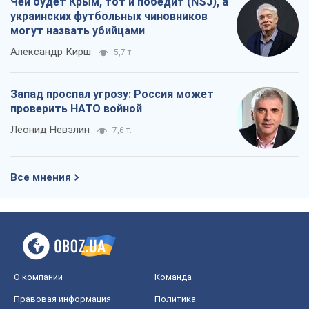
Чей будет Крым, тот и победит (NSJ), а
украинских футбольных чиновников
могут назвать убийцами
Александр Кирш
5,7 т.
Запад проспал угрозу: Россия может
проверить НАТО войной
Леонид Невзлин
7,6 т.
Все мнения
О компании
Команда
Правовая информация
Политика